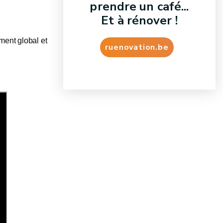
prendre un café...
Et à rénover !
ent global et
ruenovation.be