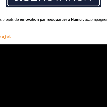
s projets de
rénovation par rue/quartier à Namur
, accompagnem
rojet