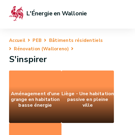
L'Énergie en Wallonie
Accueil
PEB
Bâtiments résidentiels
Rénovation (Walloreno)
S'inspirer
Aménagement d'une
Liège - Une habitation
grange en habitation
passive en pleine
basse énergie
ville