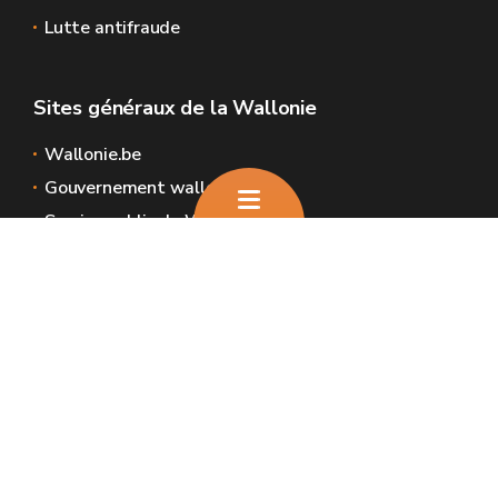
Lutte antifraude
Sites généraux de la Wallonie
Wallonie.be
Gouvernement wallon
Service public de Wallonie
Wallex
Géoportail
Jobs
Nous contacter