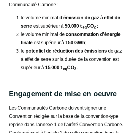
Communauté Carbone :
le volume minimal
d'émission de gaz à effet de
serre
est supérieur à
50.000 t
CO
;
eq
2
le volume minimal de
consommation d'énergie
finale
est supérieur à
150 GWh
;
le
potentiel de réduction des émissions
de gaz
à effet de serre sur la durée de la convention est
supérieur à
15.000 t
CO
.
eq
2
Engagement de mise en oeuvre
Les Communautés Carbone doivent signer une
Convention rédigée sur la base de la convention-type
reprise dans l'annexe 1 de l'arrêté Convention Carbone.
Conformément à l'article 2 de cette convention-type, la