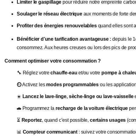
Limiter le gaspillage
pour réduire notre empreinte carbo
Soulager le réseau électrique
aux moments de forte dem
Profiter des énergies renouvelables
quand elles sont a
Bénéficier d’une tarification avantageuse :
depuis le 1
consommez. Aux heures creuses ou lors des pics de produc
Comment optimiser votre consommation ?
🔧
Réglez votre
chauffe-eau
et/ou votre
pompe à chale
Activez les
modes programmables
ou les applicatio
⏲
️
☀️
Lancez le lave-linge, sèche-linge ou lave-vaisselle
e
Programmez la
recharge de la voiture électrique
pen
🚗
⏳
Reportez
, quand c’est possible,
certains usages
(com
📊
Compteur communicant
: suivez votre consommation 