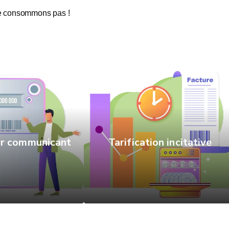
 ne consommons pas !
r communicant
Tarification incitative