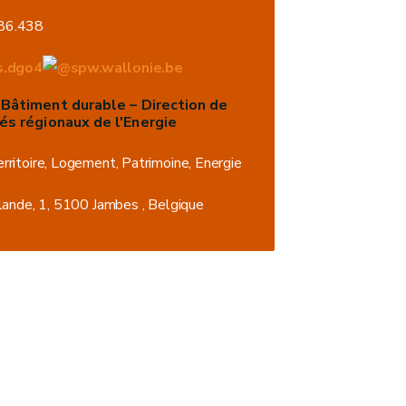
86.438
s.dgo4
spw.wallonie.be
Bâtiment durable – Direction de
és régionaux de l'Energie
ritoire, Logement, Patrimoine, Energie
lande, 1, 5100 Jambes , Belgique