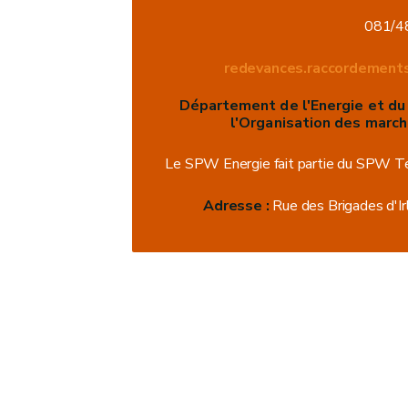
081/4
redevances.raccordement
Département de l'Energie et du 
l'Organisation des march
Le SPW Energie fait partie du SPW Ter
Adresse :
Rue des Brigades d'Ir