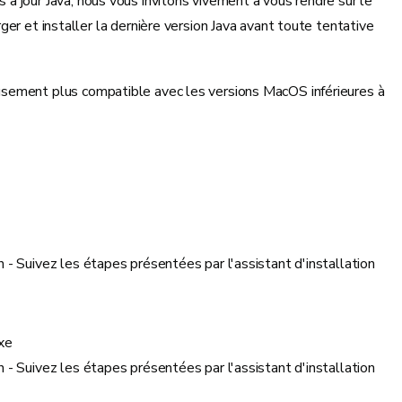
à jour Java, nous vous invitons vivement à vous rendre sur le
rger et installer la dernière version Java avant toute tentative
sement plus compatible avec les versions MacOS inférieures à
on - Suivez les étapes présentées par l'assistant d'installation
xe
on - Suivez les étapes présentées par l'assistant d'installation