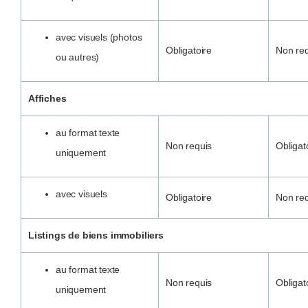
avec visuels (photos
Obligatoire
Non re
ou autres)
Affiches
au format texte
Non requis
Obligat
uniquement
avec visuels
Obligatoire
Non re
Listings de biens immobiliers
au format texte
Non requis
Obligat
uniquement