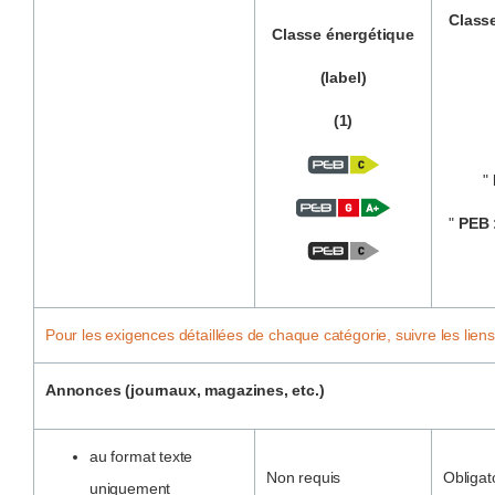
Class
Classe énergétique
(label)
(1)
"
"
PEB 
Pour les exigences détaillées de chaque catégorie, suivre les liens
Annonces (journaux, magazines, etc.)
au format texte
Non requis
Obligat
uniquement