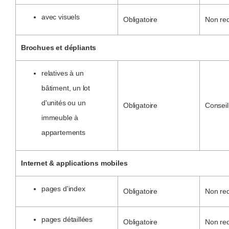
avec visuels
Obligatoire
Non re
Brochues et dépliants
relatives à un
bâtiment, un lot
d'unités ou un
Obligatoire
Conseil
immeuble à
appartements
Internet & applications mobiles
pages d'index
Obligatoire
Non re
pages détaillées
Obligatoire
Non re