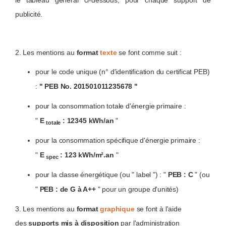
le tableau général ci-dessous, pour chaque support de
publicité.
2. Les mentions au
format
texte
se font comme suit :
pour le code unique (n° d'identification du certificat PEB)
:
" PEB No. 201501011235678 "
pour la consommation totale d'énergie primaire :
"
E
: 12345 kWh/an
"
totale
pour la consommation spécifique d'énergie primaire :
"
E
: 123 kWh/m².an
"
spec
pour la classe énergétique (ou " label ") : "
PEB : C
" (ou
"
PEB : de G à A++
" pour un groupe d'unités)
3. Les mentions au
format
graphique
se font à l'aide
des
supports mis à disposition
par l'administration