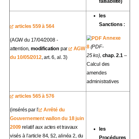
faisabilité)
les
Sanctions :
articles 559 à 564
Annexe
(AGW du 17/04/2008 -
8
(PDF-
attention,
modification
par
AGW
25 ko)
,
chap. 2.1
–
du 10/05/2012
, art. 6, al. 3)
Calcul des
amendes
administratives
articles 565 à 576
(insérés par l'
Arrêté du
Gouvernement wallon du 18 juin
2009
relatif aux actes et travaux
les
visés à l'article 84, §2, alinéa 2, du
Procédures