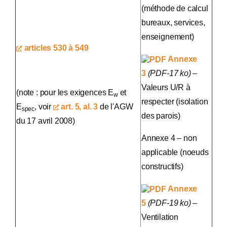
(méthode de calcul
bureaux, services,
enseignement)
articles 530 à 549
Annexe
3
(PDF-17 ko)
–
Valeurs U/R à
(note : pour les exigences E
et
w
respecter (isolation
E
, voir
art. 5, al. 3
de l'AGW
spec
des parois)
du 17 avril 2008)
Annexe 4 – non
applicable (noeuds
constructifs)
Annexe
5
(PDF-19 ko)
–
Ventilation