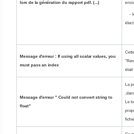
lors de la génération du rapport pdf. (...)
enco
- le
élect
Cette
Message d'erreur : If using all scalar values, you
"Ren
must pass an index
était
La p
,dan
Message d'erreur " Could not convert string to
Le lo
float"
prop
fichi