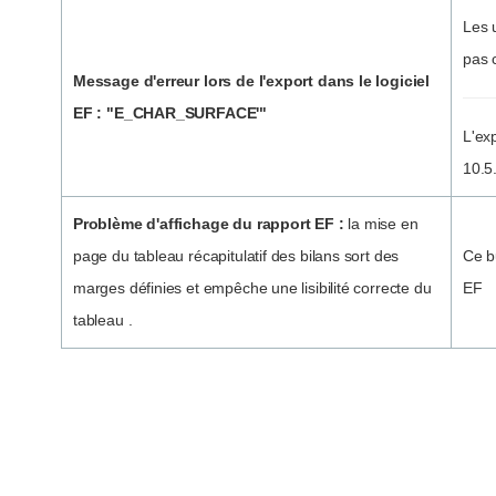
Les 
pas 
Message d'erreur lors de l'export dans le logiciel
EF : "E_CHAR_SURFACE'"
L'ex
10.5
Problème d'affichage du rapport EF :
la mise en
page du tableau récapitulatif des bilans sort des
Ce bu
marges définies et empêche une lisibilité correcte du
EF
tableau .