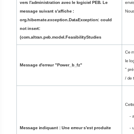
vers l'administration avec le logiciel PEB. Le
envi
message suivant s'affiche :
Nous
org.hibernate.exception.DataException: could
not insert:
(com.altran.peb.model.FeasibilityStudies
Ce m
le l
Message d'erreur "Power_b_fz"
" pr
/ de 
Cette
- au
Message indiquant : Une erreur s'est produite
- un