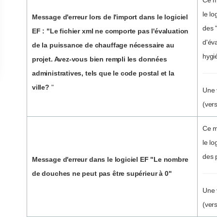
Ce m
le l
Message d'erreur lors de l'import dans le logiciel
des 
EF : "Le fichier xml ne comporte pas l'évaluation
d'éva
de la puissance de chauffage nécessaire au
hygi
projet. Avez-vous bien rempli les données
administratives, tels que le code postal et la
ville?
"
Une 
(ver
Ce m
le l
des 
Message d'erreur dans le logiciel EF "Le nombre
de douches ne peut pas être supérieur à 0"
Une 
(ver