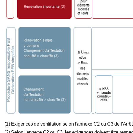
(1) Exigences de ventilation selon l'annexe C2 ou C3 de l'Ar
(2) Selon l'annexe C2 ou C3, les exigences doivent être respec