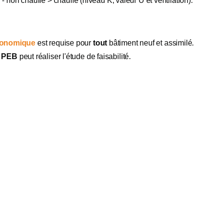
on chauffé > chauffé (niveau K, valeur U et ventilation).
économique
est requise pour
tout
bâtiment neuf et assimilé.
e PEB
peut réaliser l'étude de faisabilité.