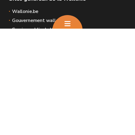
Wallonie.be
Gouvernement wallon
Service public de Wallonie
Wallex
Géoportail
Jobs
Nous contacter
Nous contacter
Introduire une plainte et déclaration de
service aux usagers