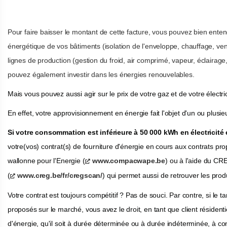
Pour faire baisser le montant de cette facture, vous pouvez bien ent
énergétique de vos bâtiments (isolation de l'enveloppe, chauffage, venti
lignes de production (gestion du froid, air comprimé, vapeur, éclairage,
pouvez également investir dans les énergies renouvelables.
Mais vous pouvez aussi agir sur le prix de votre gaz et de votre électric
En effet, votre approvisionnement en énergie fait l'objet d'un ou plusie
Si votre consommation est inférieure à 50 000 kWh en électricité
votre(vos) contrat(s) de fourniture d'énergie en cours aux contrats pr
wallonne pour l'Energie (
www.compacwape.be
) ou à l'aide du CR
(
www.creg.be/fr/cregscan/
) qui permet aussi de retrouver les produ
Votre contrat est toujours compétitif ? Pas de souci. Par contre, si le 
proposés sur le marché, vous avez le droit, en tant que client résident
d'énergie, qu'il soit à durée déterminée ou à durée indéterminée, à co