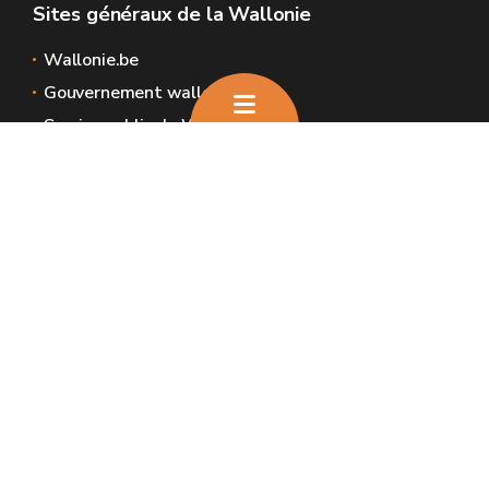
Sites généraux de la Wallonie
Wallonie.be
Gouvernement wallon
Service public de Wallonie
Wallex
Géoportail
Jobs
Nous contacter
Nous contacter
Introduire une plainte et déclaration de
service aux usagers