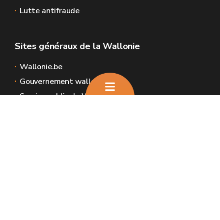
Lutte antifraude
Sites généraux de la Wallonie
Wallonie.be
Gouvernement wallon
Service public de Wallonie
Wallex
Géoportail
Jobs
Nous contacter