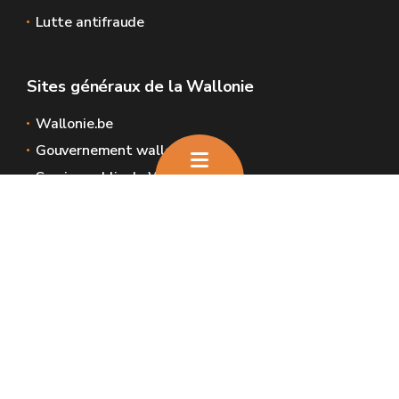
Lutte antifraude
Sites généraux de la Wallonie
Wallonie.be
Gouvernement wallon
Service public de Wallonie
Wallex
Géoportail
Jobs
Nous contacter