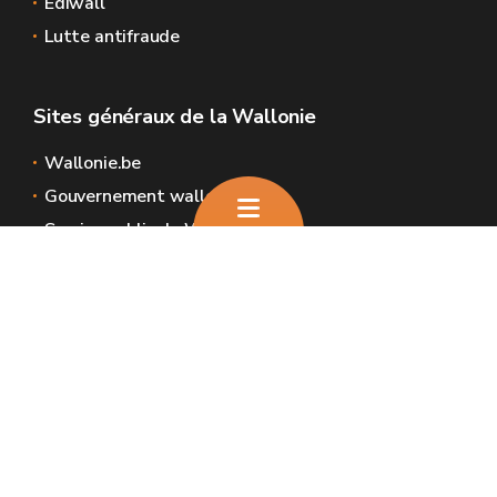
Ediwall
Lutte antifraude
Sites généraux de la Wallonie
Wallonie.be
Gouvernement wallon
Service public de Wallonie
Wallex
Géoportail
Jobs
Nous contacter