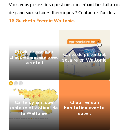
Vous vous posez des questions concernant l’installation
de panneaux solaires thermiques ? Contactez l’un des
16 Guichets Énergie Wallonie.
Produire son eau
Carte du potentiel
chaude sanitaire avec
solaire en Wallonie
le soleil
Carte dynamique
Chauffer son
(solaire et éolien) de
habitation avec le
la Wallonie
soleil