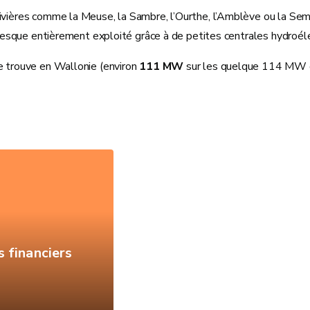
ivières comme la Meuse, la Sambre, l’Ourthe, l’Amblève ou la Semoi
 presque entièrement exploité grâce à de petites centrales hydroél
se trouve en Wallonie (environ
111 MW
sur les quelque 114 MW d
s financiers