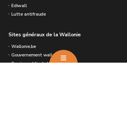
Ediwall
Lutte antifraude
Sites généraux de la Wallonie
Wallonie.be
Gouvernement wallon
Service public de Wallonie
Wallex
Géoportail
Jobs
Nous contacter