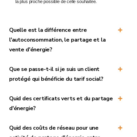
la plus proche possible de celle souhaitée.
Quelle est la différence entre
l'autoconsommation, le partage et la
vente d'énergie?
Que se passe-t-il si je suis un client
L'autoconsommation :
protégé qui bénéficie du tarif social?
Quid des certificats verts et du partage
d'énergie?
La participation à un partage d'énergie au sein d'un même
Quid des coûts de réseau pour une
bâtiment ou d'une communauté d'énergie ne modifie pas le