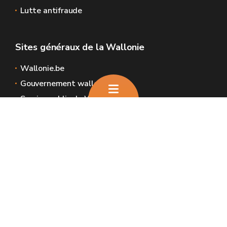
Lutte antifraude
Sites généraux de la Wallonie
Wallonie.be
Gouvernement wallon
Service public de Wallonie
Wallex
Géoportail
Jobs
Nous contacter