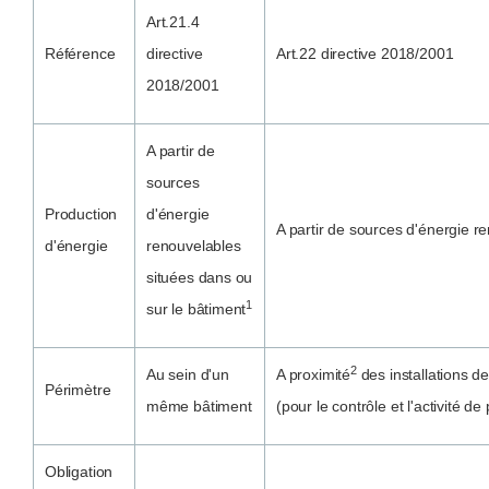
Art.21.4
Référence
directive
Art.22 directive 2018/2001
2018/2001
A partir de
sources
Production
d'énergie
A partir de sources d'énergie r
d'énergie
renouvelables
situées dans ou
1
sur le bâtiment
2
Au sein d'un
A proximité
des installations d
Périmètre
même bâtiment
(pour le contrôle et l'activité de
Obligation