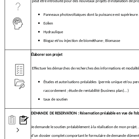
peut être introduite pour des nouveaux projets d’installation de prod
Panneaux photovoltaïques dont la puissance est supérieur
Eolien
Hydraulique
Biogaz et/ou injection de biométhane ; Biomasse
Élaborer son projet
Effectuer les démarches de recherches des informations et modalit
Études et autorisations préalables (permis unique et/ou perm
raccordement ; étude de rentabilité (business plan)… )
taux de soutien
DEMANDE DE RESERVATION : Réservation préalable en vue de l’obt
Je demande le soutien préalablement à la réalisation de mon projet. 
d’un dossier complet comportant le formulaire de demande dûmen