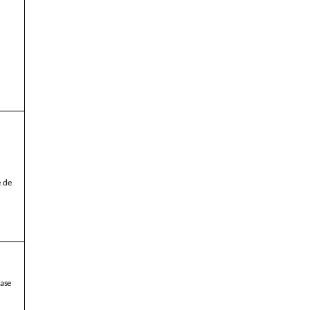
é de
base