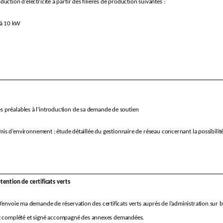
uction d’électricité à partir des filières de production suivantes :
e à 10 kW
és préalables à l’introduction de sa demande de soutien
is d’environnement ; étude détaillée du gestionnaire de réseau concernant la possibilit
ention de certificats verts
J’envoie ma demande de réservation des certificats verts auprès de l’administration sur 
t complété et signé accompagné des annexes demandées.