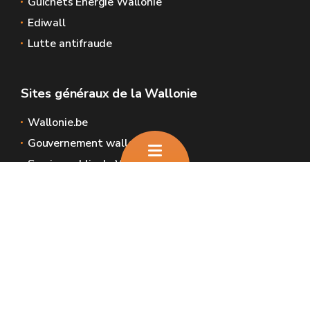
Guichets Énergie Wallonie
Ediwall
Lutte antifraude
Sites généraux de la Wallonie
Wallonie.be
Gouvernement wallon
Service public de Wallonie
Wallex
Géoportail
Jobs
Nous contacter