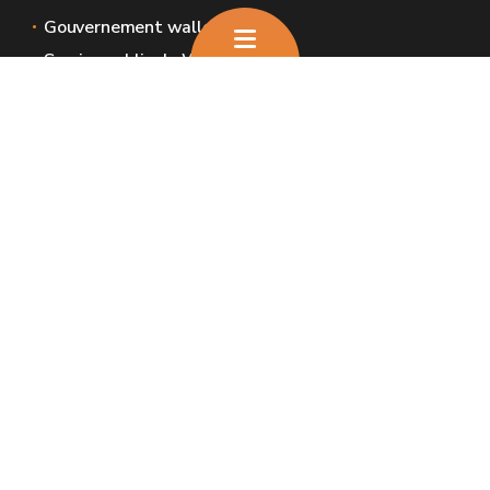
Gouvernement wallon
Service public de Wallonie
Wallex
Géoportail
Jobs
Nous contacter
Nous contacter
Introduire une plainte et déclaration de
service aux usagers
Espaces Wallonie
Presse