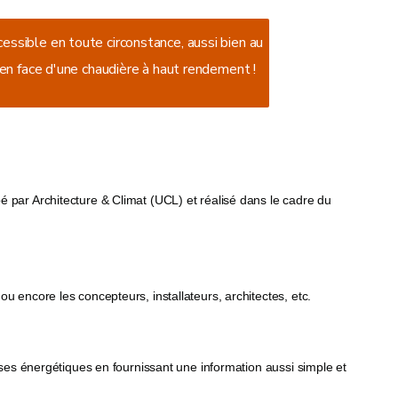
accessible en toute circonstance, aussi bien au
en face d'une chaudière à haut rendement !
 par Architecture & Climat (UCL) et réalisé dans le cadre du
 encore les concepteurs, installateurs, architectes, etc.
nses énergétiques en fournissant une information aussi simple et