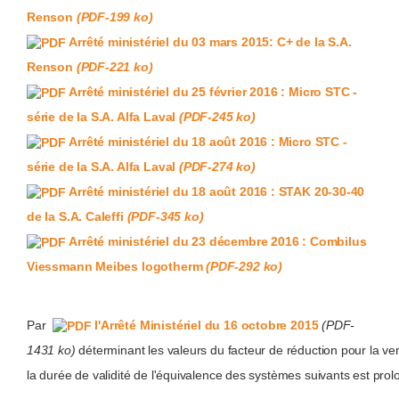
Renson
(PDF-199 ko)
Arrêté ministériel du 03 mars 2015: C+ de la S.A.
Renson
(PDF-221 ko)
Arrêté ministériel du 25 février 2016 : Micro STC -
série de la S.A. Alfa Laval
(PDF-245 ko)
Arrêté ministériel du 18 août 2016 : Micro STC -
série de la S.A. Alfa Laval
(PDF-274 ko)
Arrêté ministériel du 18 août 2016 : STAK 20-30-40
de la S.A. Caleffi
(PDF-345 ko)
Arrêté ministériel du 23 décembre 2016 : Combilus
Viessmann Meibes logotherm
(PDF-292 ko)
Par
l'Arrêté Ministériel du 16 octobre 2015
(PDF-
1431 ko)
déterminant
les
valeurs
du
facteur
de
réduction
pour
la
ven
la
durée
de
validité
de
l'équivalence
des
systèmes
suivants
est
prol