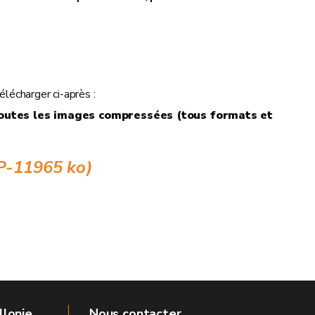
élécharger ci-après :
outes les images compressées (tous formats et
P-11965 ko)
llonie
Nous contacter