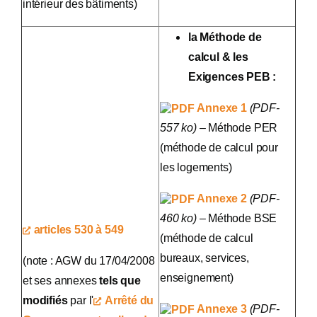
intérieur des bâtiments)
la Méthode de
calcul & les
Exigences PEB :
Annexe 1
(PDF-
557 ko)
– Méthode PER
(méthode de calcul pour
les logements)
Annexe 2
(PDF-
460 ko)
– Méthode BSE
articles 530 à 549
(méthode de calcul
bureaux, services,
(note : AGW du 17/04/2008
enseignement)
et ses annexes
tels que
modifiés
par l'
Arrêté du
Annexe 3
(PDF-