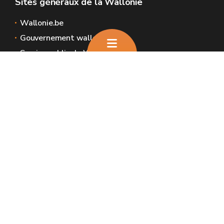
Sites généraux de la Wallonie
Wallonie.be
Gouvernement wallon
Service public de Wallonie
Wallex
Géoportail
Jobs
Nous contacter
Nous contacter
Introduire une plainte et déclaration de
service aux usagers