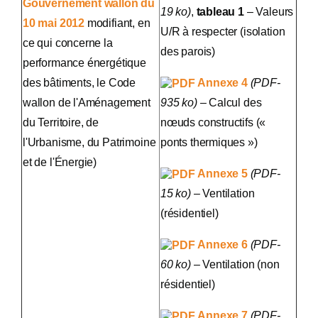
Gouvernement wallon du
19 ko)
,
tableau 1
– Valeurs
10 mai 2012
modifiant, en
U/R à respecter (isolation
ce qui concerne la
des parois)
performance énergétique
des bâtiments, le Code
Annexe 4
(PDF-
wallon de l'Aménagement
935 ko)
– Calcul des
du Territoire, de
nœuds constructifs («
l'Urbanisme, du Patrimoine
ponts thermiques »)
et de l'Énergie)
Annexe 5
(PDF-
15 ko)
– Ventilation
(résidentiel)
Annexe 6
(PDF-
60 ko)
– Ventilation (non
résidentiel)
Annexe 7
(PDF-