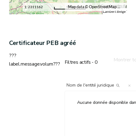
Coordonnées du point
Map data © OpenStreetMap contributors, CC-BY-SA
1:
40 km
X =
Y =
Certificateur PEB agréé
???
Montrer t
Filtres actifs - 0
label.message.volum???
×
Aucune donnée disponible dan