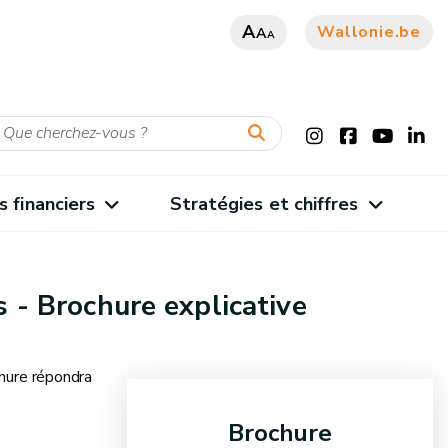
A
Wallonie.be
A
A
s financiers
Stratégies et chiffres
s - Brochure explicative
chure répondra
Brochure