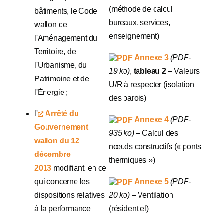
(méthode de calcul
bâtiments, le Code
bureaux, services,
wallon de
enseignement)
l'Aménagement du
Territoire, de
Annexe 3
(PDF-
l'Urbanisme, du
19 ko)
,
tableau 2
– Valeurs
Patrimoine et de
U/R à respecter (isolation
l'Énergie ;
des parois)
l'
Arrêté du
Annexe 4
(PDF-
Gouvernement
935 ko)
– Calcul des
wallon du 12
nœuds constructifs (« ponts
décembre
thermiques »)
2013
modifiant, en ce
qui concerne les
Annexe 5
(PDF-
dispositions relatives
20 ko)
– Ventilation
à la performance
(résidentiel)