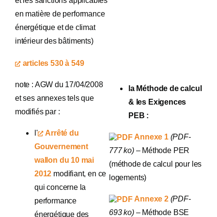
et les sanctions applicables
en matière de performance
énergétique et de climat
intérieur des bâtiments)
articles 530 à 549
note : AGW du 17/04/2008
la Méthode de calcul
et ses annexes tels que
& les Exigences
modifiés par :
PEB :
l'
Arrêté du
Annexe 1
(PDF-
Gouvernement
777 ko)
– Méthode PER
wallon du 10 mai
(méthode de calcul pour les
2012
modifiant, en ce
logements)
qui concerne la
Annexe 2
(PDF-
performance
693 ko)
– Méthode BSE
énergétique des