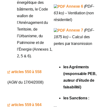
énergétique des
Annexe 6
(PDF-
bâtiments, le Code
63 ko)
– Ventilation (non
wallon de
résidentiel)
l'Aménagement du
Territoire, de
Annexe 7
(PDF-
l'Urbanisme, du
1875 ko)
– Calcul des
Patrimoine et de
pertes par transmission
l'Énergie (Annexes 1,
2, 5 & 6).
les Agréments
articles 550 à 558
(responsable PEB,
auteur d'étude de
(AGW du 17/04/2008)
faisabilité)
les Sanctions :
articles 559 à 564