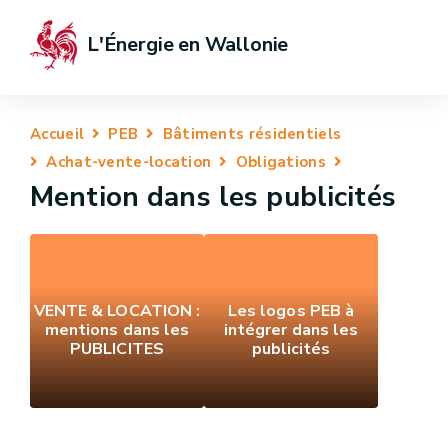
L'Énergie en Wallonie
Accueil
PEB
Bâtiments résidentiels
Achat-vente-location
Obligations
Mention dans les publicités
VENTE & LOCATION :
Les logos PEB à
mentions dans les
intégrer dans les
PUBLICITES
publicités