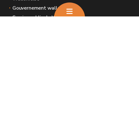
Gouvernement wallon
Service public de Wallonie
Wallex
Géoportail
Jobs
Nous contacter
Nous contacter
Introduire une plainte et déclaration de
service aux usagers
Espaces Wallonie