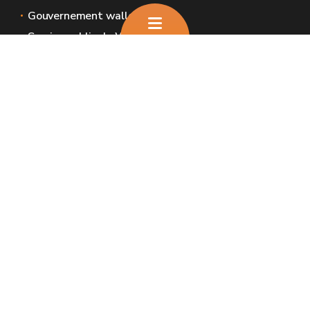
Gouvernement wallon
Service public de Wallonie
Wallex
Géoportail
Jobs
Nous contacter
Nous contacter
Introduire une plainte et déclaration de
service aux usagers
Espaces Wallonie
Presse