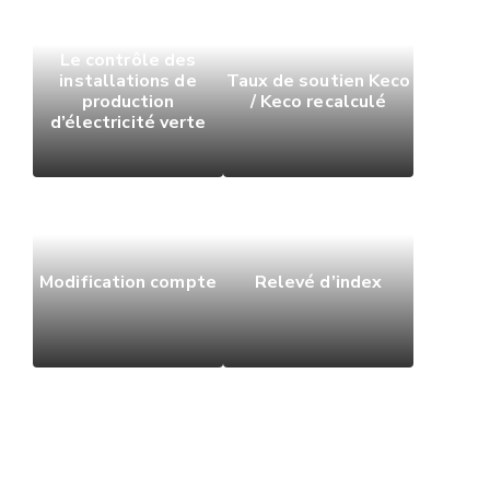
Le contrôle des
installations de
Taux de soutien Keco
production
/ Keco recalculé
d’électricité verte
Modification compte
Relevé d’index