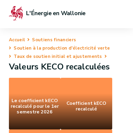
L'Énergie en Wallonie
Accueil
Soutiens financiers
Soutien à la production d'électricité verte
Taux de soutien initial et ajustements
Valeurs KECO recalculées
Le coefficient kECO
Coefficient kECO
recalculé pour le 1er
recalculé
semestre 2026