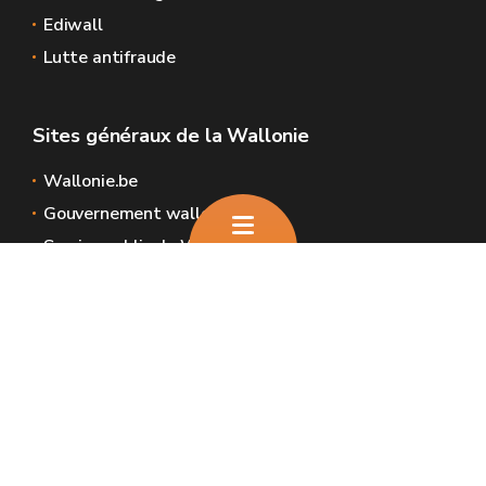
Ediwall
Lutte antifraude
Sites généraux de la Wallonie
Wallonie.be
Gouvernement wallon
Service public de Wallonie
Wallex
Géoportail
Jobs
Nous contacter