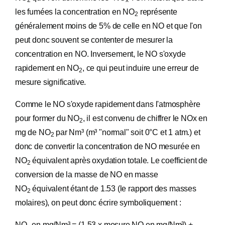
2
x
les fumées la concentration en NO
représente
2
généralement moins de 5% de celle en NO et que l'on
peut donc souvent se contenter de mesurer la
concentration en NO. Inversement, le NO s'oxyde
rapidement en NO
, ce qui peut induire une erreur de
2
mesure significative.
Comme le NO s'oxyde rapidement dans l'atmosphère
pour former du NO
, il est convenu de chiffrer le NOx en
2
mg de NO
par Nm³ (m³ "normal" soit 0°C et 1 atm.) et
2
donc de convertir la concentration de NO mesurée en
NO
équivalent après oxydation totale. Le coefficient de
2
conversion de la masse de NO en masse
NO
équivalent étant de 1.53 (le rapport des masses
2
molaires), on peut donc écrire symboliquement :
NO
en mg/Nm³ = (1.53 x mesure NO en mg/Nm³) +