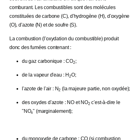
comburant. Les combustibles sont des molécules
constituées de carbone (C), d'hydrogène (H), d'oxygène
(O), d'azote (N) et de soufre (S).
La combustion (l'oxydation du combustible) produit
donc des fumées contenant :
du gaz carbonique : CO
;
2
de la vapeur d'eau : H
O;
2
l'azote de l'air : N
(la majeure partie, non oxydée);
2
des oxydes d'azote : NO et NO
c'est-à-dire le
2
"NO
" (marginalement);
x
du monoxyde de carbone : CO (si combustion