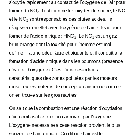
s'oxyde rapidement au contact de l'oxygène de l'air pour
former du NO
. Tout comme les oxydes de soufre, le NO
2
et le NO
sont responsables des pluies acides. Ils
2
réagissent en effet avec l'oxygène de l'air et l'eau pour
former de l'acide nitrique : HNO
. Le NO
est un gaz
3
2
brun-orange dont la toxicité pour l'homme est mal
définie. Il a une odeur âcre et piquante et il conduit à la
formation d'acide nitrique dans les poumons (présence
d'eau et d'oxygène). C'est l'une des odeurs
caractéristiques des zones polluées par les moteurs
diesel ou les moteurs de conception ancienne comme
on en trouve sur les gros navires.
On sait que la combustion est une réaction d'oxydation
d'un combustible ou d'un carburant par l'oxygène.
L'oxygène nécessaire à cette réaction provient le plus
souvent de l'air ambiant. On dit que l'air est le