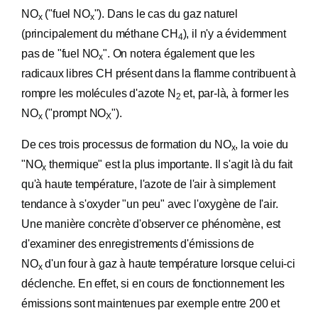
NO
("fuel NO
"). Dans le cas du gaz naturel
x
x
(principalement du méthane CH
), il n'y a évidemment
4
pas de "fuel NO
". On notera également que les
x
radicaux libres CH présent dans la flamme contribuent à
rompre les molécules d'azote N
et, par-là, à former les
2
NO
("prompt NO
").
x
X
De ces trois processus de formation du NO
, la voie du
x
"NO
thermique" est la plus importante. Il s'agit là du fait
x
qu'à haute température, l'azote de l'air à simplement
tendance à s'oxyder "un peu" avec l'oxygène de l'air.
Une manière concrète d'observer ce phénomène, est
d'examiner des enregistrements d'émissions de
NO
d'un four à gaz à haute température lorsque celui-ci
x
déclenche. En effet, si en cours de fonctionnement les
émissions sont maintenues par exemple entre 200 et