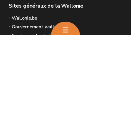
Sites généraux de la Wallonie
Wallonie.be
Gouvernement wallon
Service public de Wallonie
Wallex
Géoportail
Jobs
Nous contacter
Nous contacter
Introduire une plainte et déclaration de