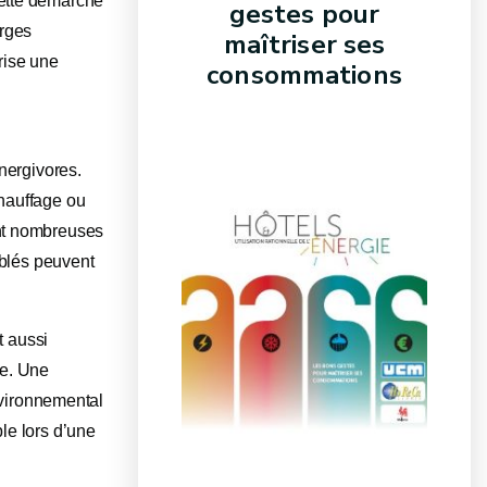
Cette démarche
gestes pour
arges
maîtriser ses
orise une
consommations
nergivores.
 chauffage ou
ont nombreuses
iblés peuvent
t aussi
le. Une
nvironnemental
le lors d’une