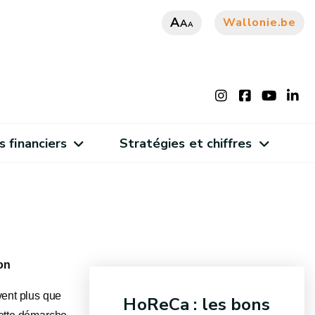
A
Wallonie.be
A
A
s financiers
Stratégies et chiffres
on
vent plus que
HoReCa : les bons