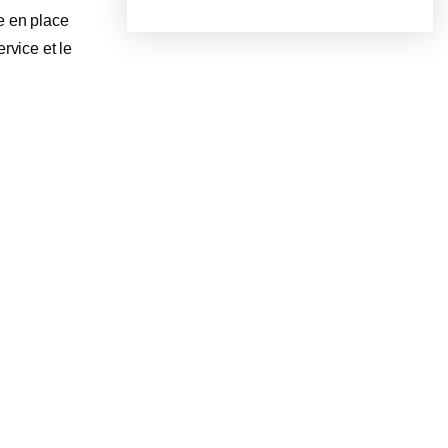
e en place
rvice et le