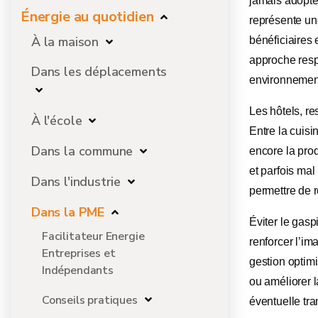
jamais adopte
Énergie au quotidien
représente un
À la maison
bénéficiaires 
approche resp
Dans les déplacements
environnemen
Les hôtels, re
À l'école
Entre la cuisin
Dans la commune
encore la pro
et parfois mal
Dans l'industrie
permettre de 
Dans la PME
Éviter le gasp
Facilitateur Energie
renforcer l’i
Entreprises et
gestion optimi
Indépendants
ou améliorer 
Conseils pratiques
éventuelle tra