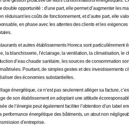
r une gestion proactive de leurs consommations énergétiques. 
e double opportunité : d’une part, elle permet d’augmenter les m
en réduisant les coûts de fonctionnement, et d’autre part, elle val
onsable, en phase avec les attentes des clients et les exigences
tales.
staurants et autres établissements Horeca sont particulièrement é
e, la blanchisserie, l’éclairage, la ventilation, la climatisation, le
duction d’eau chaude sanitaire, les sources de consommation s
 maîtrisées. Pourtant, de simples gestes et des investissements c
réaliser des économies substantielles.
illage énergétique, ce n’est pas seulement alléger sa facture, c’es
mage de son établissement en adoptant une attitude écoresponsab
sée de l’énergie peut également faciliter l’obtention d’un label e
la performance énergétique des bâtiments, un atout non négligeab
nsmission d’entreprise.