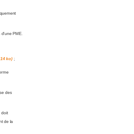
tiquement
es d'une PME.
14 ko)
;
forme
ase des
 doit
nt de la