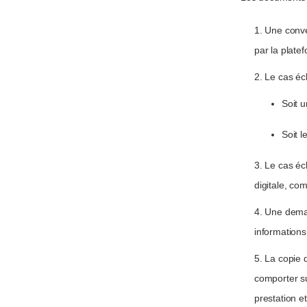
1. Une conve
par la plate
2. Le cas éc
Soit u
Soit 
3. Le cas éc
digitale, com
4. Une dema
informations
5. La copie d
comporter su
prestation e