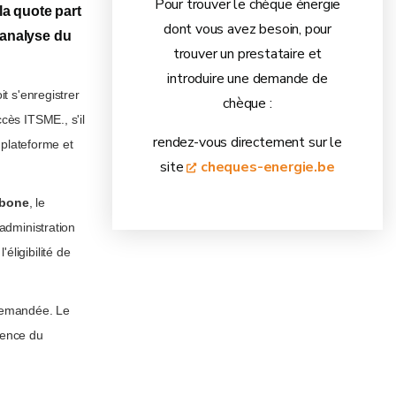
Pour trouver le chèque énergie
 la quote part
dont vous avez besoin, pour
s analyse du
trouver un prestataire et
introduire une demande de
it s'enregistrer
chèque :
cès ITSME., s'il
rendez-vous directement sur le
a plateforme et
site
cheques-energie.be
rbone
, le
'administration
éligibilité de
 demandée. Le
rience du