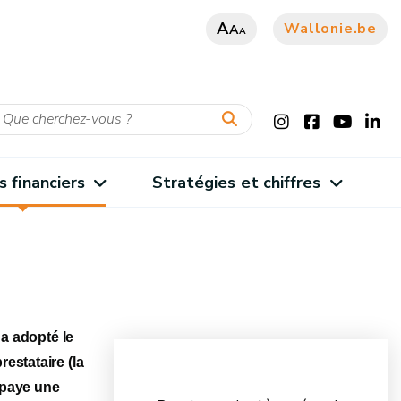
A
Wallonie.be
A
A
s financiers
Stratégies et chiffres
 a adopté le
estataire (la
e paye une