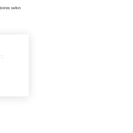
toires selon
 :