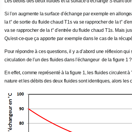
Les débits des deux fluides et la surface d'échange S étant donn
Si l'on augmente la surface d'échange par exemple en allongea
la t° de sortie du fluide chaud T1s va se rapprocher de la t° d'ent
va se rapprocher de la t° d'entrée du fluide chaud T1s. Mais ju
Qu'est-ce-que ça apporte par exemple dans le cas de la récupé
Pour répondre à ces questions, il y a d'abord une réflexion qui s
circulation de l'un des fluides dans l'échangeur de la figure 1 ?
En effet, comme représenté à la figure 1, les fluides circulent à
nature et les débits des deux fluides sont identiques, alors les c