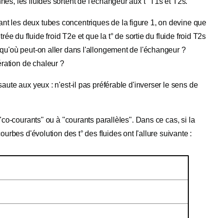
és, les fluides sortent de l'échangeur aux t° T1s et T2s.
nt les deux tubes concentriques de la figure 1, on devine que
rée du fluide froid T2e et que la t° de sortie du fluide froid T2s
squ'où peut-on aller dans l'allongement de l'échangeur ?
ration de chaleur ?
aute aux yeux : n'est-il pas préférable d'inverser le sens de
 "co-courants" ou à "courants parallèles". Dans ce cas, si la
ourbes d'évolution des t° des fluides ont l'allure suivante :