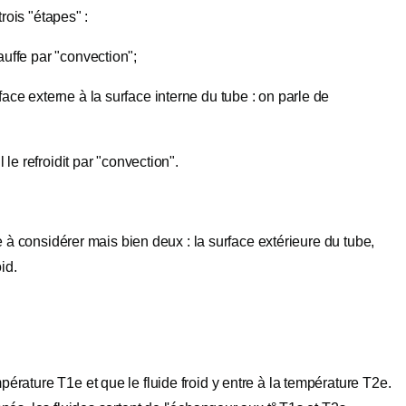
trois "étapes" :
hauffe par "convection";
rface externe à la surface interne du tube : on parle de
l le refroidit par "convection".
ge à considérer mais bien deux : la surface extérieure du tube,
id.
rature T1e et que le fluide froid y entre à la température T2e.