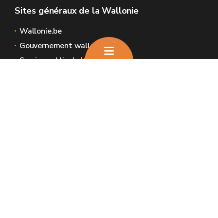
Sites généraux de la Wallonie
Wallonie.be
Gouvernement wallon
Service public de Wallonie
Wallex
Géoportail
Jobs
Nous contacter
Nous contacter
Introduire une plainte et déclaration de