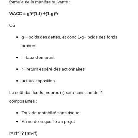
formule de la manière suivante :
WACC = g*i*(1-t) +(1-g)*r
Où
g = poids des dettes, et donc 1-g= poids des fonds
propres
i= taux d'emprunt
r= return espéré des actionnaires
t= taux imposition
Le coût des fonds propres (r) sera constitué de 2
composantes :
Taux de rentabilité sans risque
Prime de risque lié au projet
r= rf*+? (rm-rf)