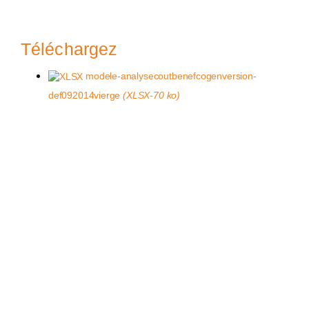
Téléchargez
modele-analysecoutbenefcogenversion-
def092014vierge
(XLSX-70 ko)