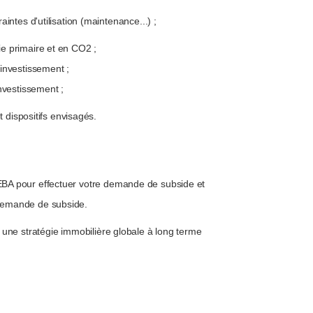
intes d'utilisation (maintenance...) ;
e primaire et en CO2 ;
investissement ;
nvestissement ;
t dispositifs envisagés.
REBA pour effectuer votre demande de subside et
 demande de subside.
t, une stratégie immobilière globale à long terme