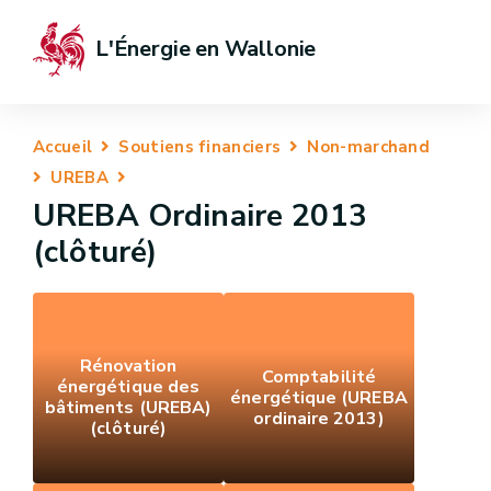
L'Énergie en Wallonie
Accueil
Soutiens financiers
Non-marchand
UREBA
UREBA Ordinaire 2013
(clôturé)
Rénovation
Comptabilité
énergétique des
énergétique (UREBA
bâtiments (UREBA)
ordinaire 2013)
(clôturé)