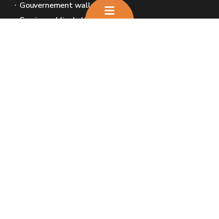
Gouvernement wallon
Service public de Wallonie
Wallex
Géoportail
Jobs
Nous contacter
Nous contacter
Introduire une plainte et déclaration de
service aux usagers
Espaces Wallonie
Presse