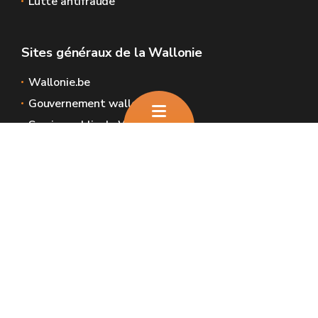
Lutte antifraude
Sites généraux de la Wallonie
Wallonie.be
Gouvernement wallon
Service public de Wallonie
Wallex
Géoportail
Jobs
Nous contacter