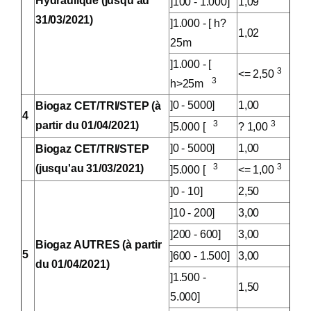
Hydraulique (jusqu'au
]100 - 1.000]
1,09
31/03/2021)
]1.000 - [ h?
1,02
25m
]1.000 - [
3
<= 2,50
3
h>25m
]0 - 5000]
1,00
Biogaz CET/TRI/STEP (à
4
3
3
partir du 01/04/2021)
]5.000 [
? 1,00
]0 - 5000]
1,00
Biogaz CET/TRI/STEP
3
3
(jusqu'au 31/03/2021)
]5.000 [
<= 1,00
]0 - 10]
2,50
]10 - 200]
3,00
]200 - 600]
3,00
Biogaz AUTRES (à partir
5
]600 - 1.500]
3,00
du 01/04/2021)
]1.500 -
1,50
5.000]