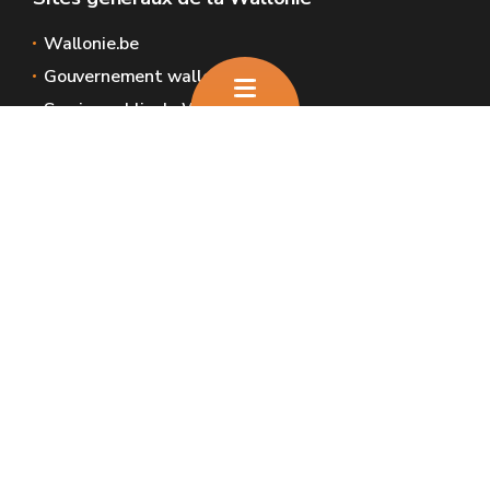
Wallonie.be
Gouvernement wallon
Service public de Wallonie
Wallex
Géoportail
Jobs
Nous contacter
Nous contacter
Introduire une plainte et déclaration de
service aux usagers