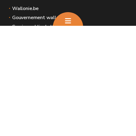
Wallonie.be
Gouvernement wallon
Service public de Wallonie
Wallex
Géoportail
Jobs
Nous contacter
Nous contacter
Introduire une plainte et déclaration de
service aux usagers