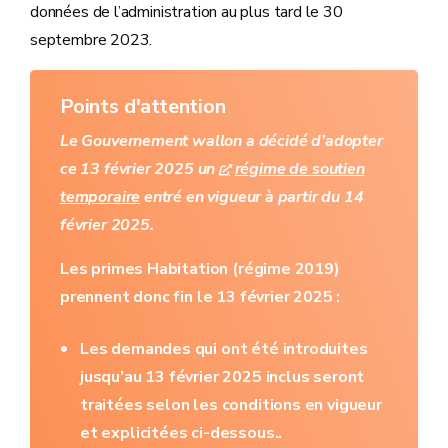
données de l’administration au plus tard le 30
septembre 2023.
Points d'attention
Le Gouvernement wallon a décidé d’adopter
ce 13 février 2025 un
régime de soutien
temporaire
entré en vigueur à partir du 14
février 2025.
Les primes Habitation (régime 2019)
prennent donc fin le 13 février 2025 :
Les demandes qui ont été introduites
jusqu’au 13 février 2025
inclus
seront
traitées selon les conditions en vigueur
et explicitées ci-dessous..