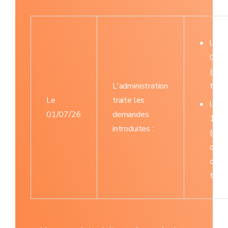
le
01/1
(pri
L'administration
trava
Le
traite les
le
01/07/26
demandes
13/0
introduites :
(rapp
de su
de
trava